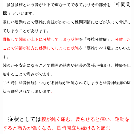
「椎間関
腰は腰椎という骨が上下で重なってできておりその部分を
節」
。
といいます
激しい運動などで腰椎に負担がかかって椎間関節にヒビが入って骨折し
てしまうことがあります。
骨折して関節が上下に分離してしまう状態
を「腰椎分離症」
、
分離した
ことで関節が前方に移動してしまった状態
を「腰椎すべり症」といいま
す。
関節が不安定になることで周囲の筋肉や靭帯の緊張が強まり、神経を圧
迫することで痛みがでます。
この時に坐骨神経につながる神経が圧迫されてしまうと坐骨神経痛の症
状も併発されてしまいます
。
症状
としては
腰が鈍く痛む、反らせると痛い、運動を
すると痛みが強くなる、長時間立ち続けると痛む