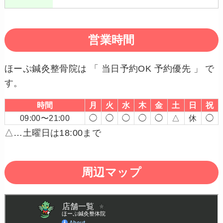
営業時間
ほーぷ鍼灸整骨院は 「 当日予約OK 予約優先 」 で
す。
時間
月
火
水
木
金
土
日
祝
09:00〜21:00
◯
◯
◯
◯
◯
△
休
◯
△…土曜日は18:00まで
周辺マップ