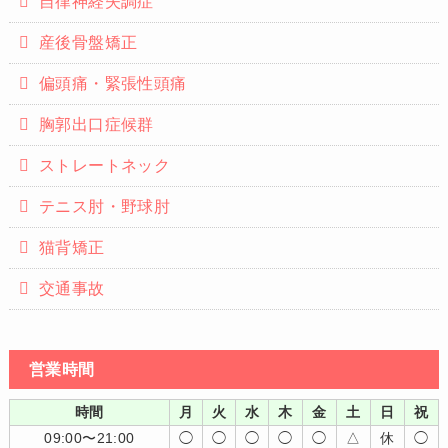
自律神経失調症
産後骨盤矯正
偏頭痛・緊張性頭痛
胸郭出口症候群
ストレートネック
テニス肘・野球肘
猫背矯正
交通事故
営業時間
時間
月
火
水
木
金
土
日
祝
09:00〜21:00
◯
◯
◯
◯
◯
△
休
◯