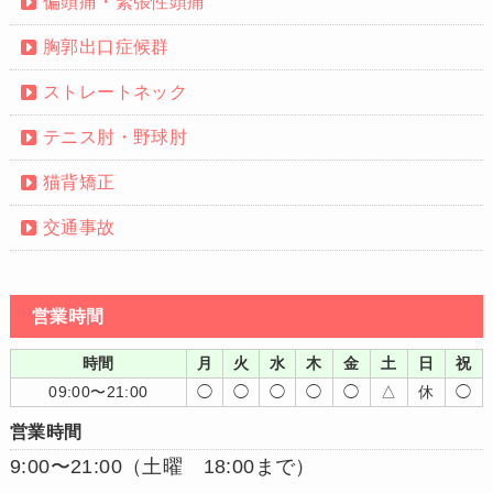
偏頭痛・緊張性頭痛
胸郭出口症候群
ストレートネック
テニス肘・野球肘
猫背矯正
交通事故
営業時間
時間
月
火
水
木
金
土
日
祝
09:00〜21:00
◯
◯
◯
◯
◯
△
休
◯
営業時間
9:00〜21:00（土曜 18:00まで）