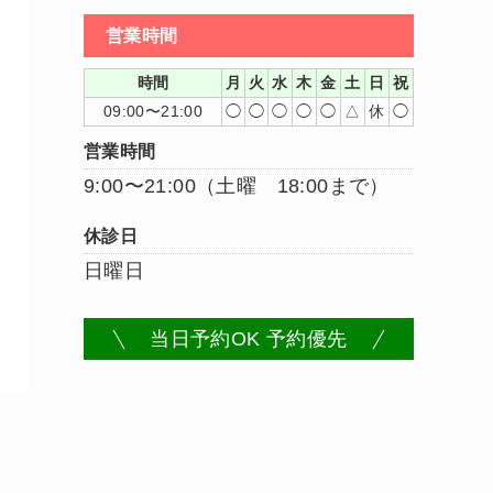
営業時間
時間
月
火
水
木
金
土
日
祝
09:00〜21:00
◯
◯
◯
◯
◯
△
休
◯
営業時間
9:00〜21:00（土曜 18:00まで）
休診日
日曜日
当日予約OK 予約優先