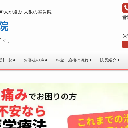
00人が選ぶ 大阪の整骨院
営
院
休
迎です
別一覧
お客様の声
料金・施術の流れ
院長紹介