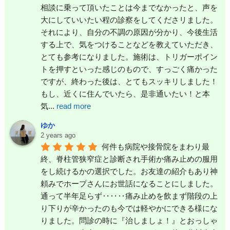
相談に乗って頂いたことは今までなかったと、声を
大にしていいたい程の診察をしてくださリました。
それにより、自分の不調の原因が分かり、今後生活
する上で、気をつけることなどを教えていただき、
とても参考になりました。施術は、トリガーポイン
トを押すといった感じのもので、すっごく痛かった
ですが、終わった後は、とてもスッキリしました！
もし、近くに住んでいたら、是非通いたい！と本
気
...
read more
ゆか
2 years ago
何件も病院や接骨院をまわり最
終、脊柱管狭窄症と診断され手術か痛み止めの服用
をし続けるかの選択でした。お友達の紹介もあり神
頼みでホープさんにお世話になることにしました。
通って半年足らず‥‥‥痛み止めを飲まず階段の上
り下りが辛かったのも今では軽やかにできる様にな
りました。問診の時に『治しましょ！』とおっしゃ