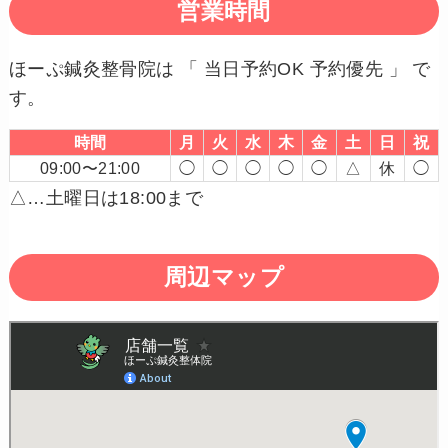
営業時間
ほーぷ鍼灸整骨院は 「 当日予約OK 予約優先 」 で
す。
時間
月
火
水
木
金
土
日
祝
09:00〜21:00
◯
◯
◯
◯
◯
△
休
◯
△…土曜日は18:00まで
周辺マップ