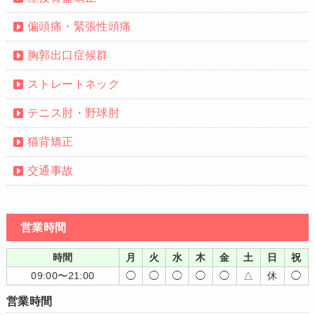
偏頭痛・緊張性頭痛
胸郭出口症候群
ストレートネック
テニス肘・野球肘
猫背矯正
交通事故
営業時間
時間
月
火
水
木
金
土
日
祝
09:00〜21:00
◯
◯
◯
◯
◯
△
休
◯
営業時間