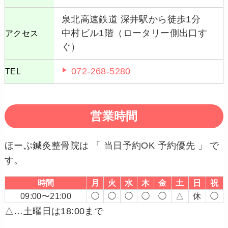
泉北高速鉄道 深井駅から徒歩1分
中村ビル1階（ロータリー側出口す
アクセス
ぐ）
072-268-5280
TEL
営業時間
ほーぷ鍼灸整骨院は 「 当日予約OK 予約優先 」 で
す。
時間
月
火
水
木
金
土
日
祝
09:00〜21:00
◯
◯
◯
◯
◯
△
休
◯
△…土曜日は18:00まで