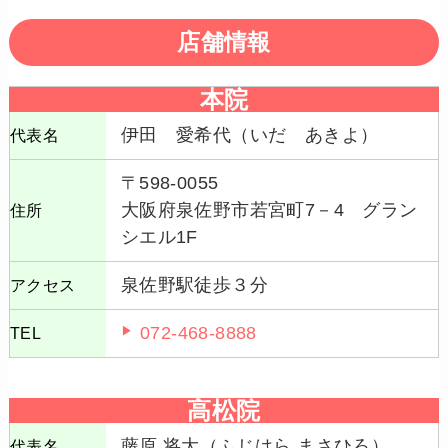
店舗情報
本院
伊田 愛希代（いだ あきよ）
代表名
〒598-0055
大阪府泉佐野市若宮町7－4 グラン
住所
シエル1F
泉佐野駅徒歩３分
アクセス
072-468-8888
TEL
高松院
藤原 将大（ふじはら まさひろ）
代表名