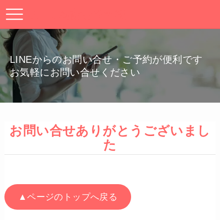
ほーぷ鍼灸整骨院
LINEからのお問い合せ・ご予約が便利です
お気軽にお問い合せください
お問い合せありがとうございまし
た
ご入力いただきましたメールアドレス宛に控えメールを自動返信いたしました。
この控えメールが届かない場合は、ご入力いただいたメールアドレスに誤りがあるか、インターネット上のなんらかのトラブルの可能性もありますので、お手数ですが
再度お問い合わせいただくようお願い申し上げます。
お問い合わせへの回答に関しまして、近日中にお電話もしくはメールにてご回答いたします。
▲ページのトップへ戻る